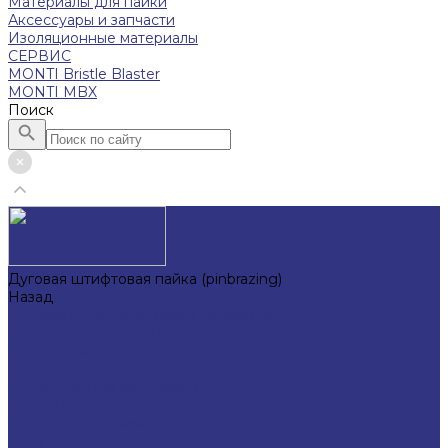
Материалы для пайки
Аксессуары и запчасти
Изоляционные материалы
СЕРВИС
MONTI Bristle Blaster
MONTI MBX
Поиск
Дуговая штифтовая пайка (pinbrazing)
Назад
Дуговая штифтовая пайка (pinbrazing)
Оборудование для пайки
Материалы для пайки
Аксессуары и запчасти
Изоляционные материалы
СЕРВИС
MONTI Bristle Blaster
MONTI MBX